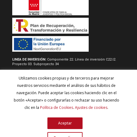
LINEA DE INVERSIÓN:
Componente 22. Línea de inversión C22.I2.
Proyecto 03. Subproyecto 34
RESOLUCIÓN/REAL DECRETO:
Acuerdo de 22 de junio de 2022, del
consejo de gobierno, por la que se aprueban las normas
Utilizamos cookies propias y de terceros para mejorar
reguladoras y la convocatoria del procedimiento de concesión
directa de subvenciones destinadas a desarrollar proyectos de
nuestros servicios mediante el análisis de sus hábitos de
inversión para fomentar la autonomía de los usuarios y el model de
navegación. Puede aceptar las cookies haciendo clic en el
atención centrado en la persona y para la adquisión de
equipamineto técnico y tecnológico de los centros de servicios
botón «Aceptar» o configurarlas o rechazar su uso haciendo
sociales y de las entidades del tercer sector, con cargo al plan de
clic en la
Política de Cookies
.
Ajustes de cookies
.
recuperación, transformación y resiliencia (Financiado por la Unión
Europea - Next Generation EU).
Aceptar