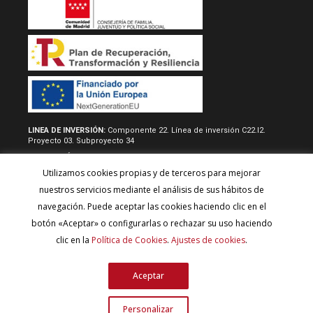
LINEA DE INVERSIÓN:
Componente 22. Línea de inversión C22.I2.
Proyecto 03. Subproyecto 34
RESOLUCIÓN/REAL DECRETO:
Acuerdo de 22 de junio de 2022, del
consejo de gobierno, por la que se aprueban las normas
Utilizamos cookies propias y de terceros para mejorar
reguladoras y la convocatoria del procedimiento de concesión
directa de subvenciones destinadas a desarrollar proyectos de
nuestros servicios mediante el análisis de sus hábitos de
inversión para fomentar la autonomía de los usuarios y el model de
navegación. Puede aceptar las cookies haciendo clic en el
atención centrado en la persona y para la adquisión de
equipamineto técnico y tecnológico de los centros de servicios
botón «Aceptar» o configurarlas o rechazar su uso haciendo
sociales y de las entidades del tercer sector, con cargo al plan de
clic en la
Política de Cookies
.
Ajustes de cookies
.
recuperación, transformación y resiliencia (Financiado por la Unión
Europea - Next Generation EU).
Aceptar
Personalizar
Copyright © 2023 - CERMI Madrid