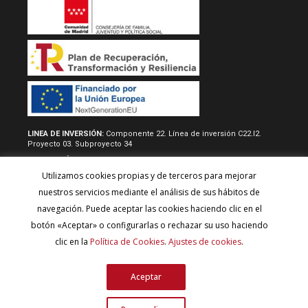
LINEA DE INVERSIÓN:
Componente 22. Línea de inversión C22.I2.
Proyecto 03. Subproyecto 34
RESOLUCIÓN/REAL DECRETO:
Acuerdo de 22 de junio de 2022, del
consejo de gobierno, por la que se aprueban las normas
Utilizamos cookies propias y de terceros para mejorar
reguladoras y la convocatoria del procedimiento de concesión
directa de subvenciones destinadas a desarrollar proyectos de
nuestros servicios mediante el análisis de sus hábitos de
inversión para fomentar la autonomía de los usuarios y el model de
navegación. Puede aceptar las cookies haciendo clic en el
atención centrado en la persona y para la adquisión de
equipamineto técnico y tecnológico de los centros de servicios
botón «Aceptar» o configurarlas o rechazar su uso haciendo
sociales y de las entidades del tercer sector, con cargo al plan de
clic en la
Política de Cookies
.
Ajustes de cookies
.
recuperación, transformación y resiliencia (Financiado por la Unión
Europea - Next Generation EU).
Aceptar