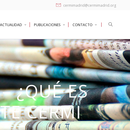
cermimadrid@cermimadrid.org
ACTUALIDAD
PUBLICACIONES
CONTACTO
– ¿QUÉ ES
TE CERMI