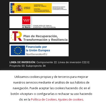
LINEA DE INVERSIÓN:
Componente 22. Línea de inversión C22.I2.
Proyecto 03. Subproyecto 34
RESOLUCIÓN/REAL DECRETO:
Acuerdo de 22 de junio de 2022, del
consejo de gobierno, por la que se aprueban las normas
Utilizamos cookies propias y de terceros para mejorar
reguladoras y la convocatoria del procedimiento de concesión
directa de subvenciones destinadas a desarrollar proyectos de
nuestros servicios mediante el análisis de sus hábitos de
inversión para fomentar la autonomía de los usuarios y el model de
navegación. Puede aceptar las cookies haciendo clic en el
atención centrado en la persona y para la adquisión de
equipamineto técnico y tecnológico de los centros de servicios
botón «Aceptar» o configurarlas o rechazar su uso haciendo
sociales y de las entidades del tercer sector, con cargo al plan de
clic en la
Política de Cookies
.
Ajustes de cookies
.
recuperación, transformación y resiliencia (Financiado por la Unión
Europea - Next Generation EU).