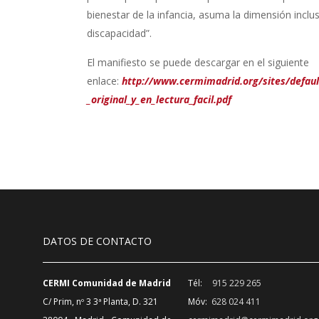
bienestar de la infancia, asuma la dimensión inclus
discapacidad”.
El manifiesto se puede descargar en el siguiente
enlace:
http://www.cermimadrid.org/sites/defaul
_original_y_en_lectura_facil.pdf
DATOS DE CONTACTO
CERMI Comunidad de Madrid
Tél:
915 229 265
C/ Prim, nº 3 3ª Planta, D. 321
Móv:
628 024 411