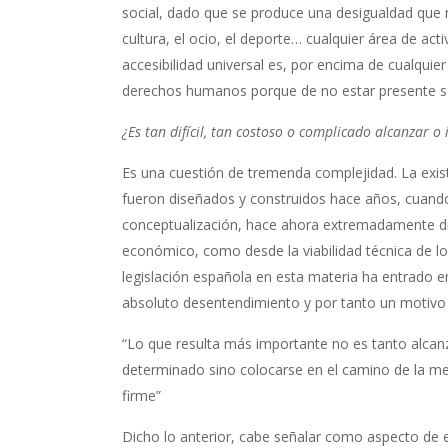
social, dado que se produce una desigualdad que re
cultura, el ocio, el deporte… cualquier área de act
accesibilidad universal es, por encima de cualquie
derechos humanos porque de no estar presente se
¿Es tan difícil, tan costoso o complicado alcanzar o 
Es una cuestión de tremenda complejidad. La existe
fueron diseñados y construidos hace años, cuando 
conceptualización, hace ahora extremadamente difí
económico, como desde la viabilidad técnica de l
legislación española en esta materia ha entrado en
absoluto desentendimiento y por tanto un motivo
“Lo que resulta más importante no es tanto alcanza
determinado sino colocarse en el camino de la m
firme”
Dicho lo anterior, cabe señalar como aspecto de e